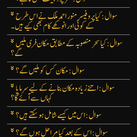
سوال: کیا پروفیسر منور احمد ملک نے اس طرح
کے کوئی اور انوکھے کام بھی کیے ہیں۔
سوال: کیا سحر منصوبہ کے مطابق مکان فری ملیں
گے؟
سوال: مکان کس کو ملیں گے؟
سوال: اتنے زیادہ مکان بنانے کے لیے سرمایا
کہاں سے آئے گا؟
سوال: اس میں کیسے شامل ہوسکتے ہیں؟
سوال: اس کے بعد کیا مراحل ہوں گے؟