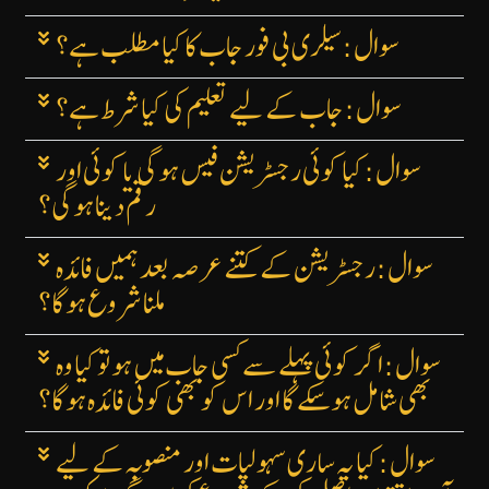
سوال: سیلری بی فور جاب کا کیا مطلب ہے؟
سوال: جاب کے لیے تعلیم کی کیا شرط ہے؟
سوال: کیا کوئی رجسٹریشن فیس ہوگی یا کوئی اور
رقم دینا ہوگی؟
سوال: رجسٹریشن کے کتنے عرصہ بعد ہمیں فائدہ
ملنا شروع ہوگا؟
سوال: اگر کوئی پہلے سے کسی جاب میں ہو تو کیا وہ
بھی شامل ہوسکے گا اور اس کو بھی کوئی فائدہ ہوگا؟
سوال: کیا یہ ساری سہولیات اور منصوبہ کے لیے