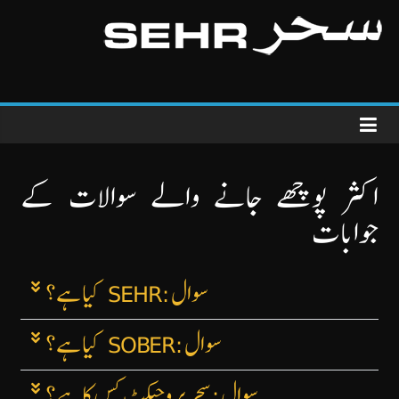
اکثر پوچھے جانے والے سوالات کے
جوابات
سوال: SEHR کیا ہے؟
سوال: SOBER کیا ہے؟
سوال: سحر پروجیکٹ کس کا ہے؟