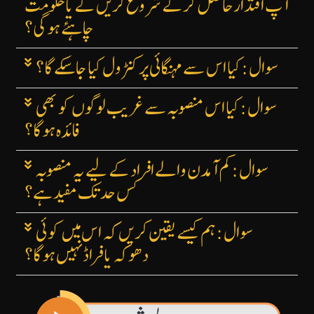
آپ اقتدار حاصل کرکے شروع کریں گے یا حکومت
چاہئے ہوگی؟
سوال: کیا اس سے مہنگائی پر کنٹرول کیا جاسکے گا؟
سوال: کیا اس منصوبہ سے غریب لوگوں کو بھی
فائدہ ہوگا؟
سوال: کم آمدن والے افراد کے لیے یہ منصوبہ
کس حد تک مفید ہے؟
سوال: ہم کیسے یقین کریں کہ اس میں کوئی
دھوکہ یا فراڈ نہیں ہوگا؟