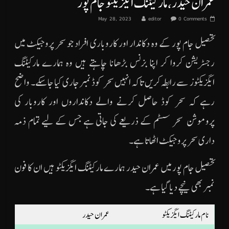
عمران حیدر، مارکیٹنگ ایگزیکٹو جام پور
May 28, 2023
editor
0 Comments
تحصیل جام پور کے وہ دکاندار اور کاروباری افراد جو سحر پروجیکٹ میں
رجسٹریشن کروا کر اپنا بزنس بڑھانا چاہتے ہیں وہ ہمارے مارکیٹنگ
ایگزیکٹوز سے رابطہ کریں تاکہ انہیں سحر کوڈ نمبر جاری کیا جاسکے۔ واضح
رہے کہ سحر کوڈ حاصل کرنے والے دکانداروں اور کاروبار کی
پروموشن سحر سسٹم کے ذریعے کی جاتی ہے جس کے لیے تمام ذمہ
داری سحر پروجیکٹ اٹھاتا ہے۔
تحصیل جام پور میں عمران حیدر ہمارے مارکیٹنگ ایگزیکٹو ہیں ان کا فون
نمبر بھی نیچے دیا گیا ہے۔
نام مارکیٹنگ ایگزیکٹو
عمران حیدر