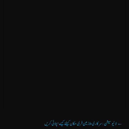
لائیو سیشن: سرکاری ملازمین فری مکان کیلئے کیسے اپلائی کریں
←