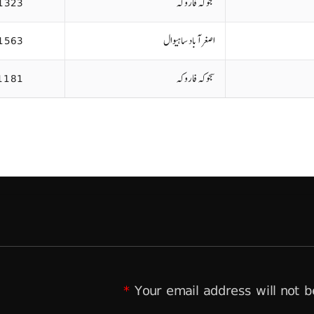
سجوکہ فاروکہ
1323
اصغر آباد ساہیوال
1563
سجوکہ فاروکہ
1181
*
Your email address will not b