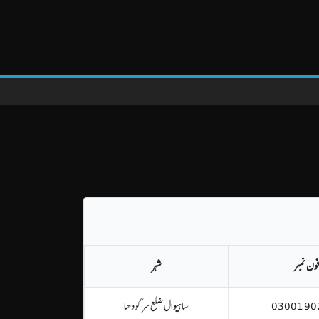
ون نمبر
شہر
0300190
ساہیوال ضلع سرگودھا