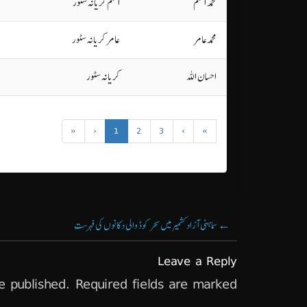
محمد اسلم
اسلم کریانہ سٹور
محمدعامر
عامر کریانہ سٹور
احسان اللہ
کریانہ سٹور
«
‹
1
2
3
›
»
←
سماہنی آزاد کشمیر میں سحر کوڈ والی دکانوں کی فہرست
Leave a Reply
e published.
Required fields are marked