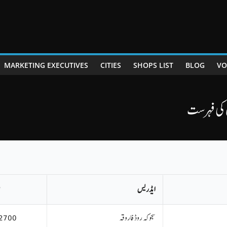
MARKETING EXECUTIVES
CITIES
SHOPS LIST
BLOG
VO
ں کی فہرست
ایڈریس
ف
سجوکہ روڈ فاروقہ
2700