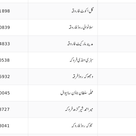
گل اکوٹ فاروقہ
1898
سلانوالی روڈ فاروقہ
0839
مدینہ مارکیٹ فاروقہ
4833
سبزی منڈی فروکہ
0538
وجھوکہ روڈ فرقہ
5932
محلہ سلطان ٹاؤن ساہیوال
0045
میراحمد شیرگڑھ فروکہ
8727
سجوکہ روڈ فاروکہ
8041