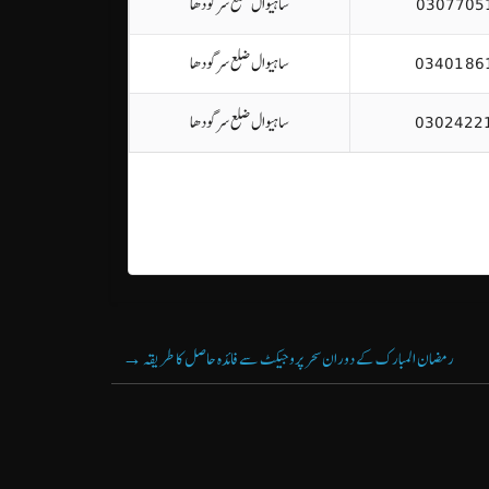
0307705
ساہیوال ضلع سرگودھا
0340186
ساہیوال ضلع سرگودھا
0302422
ساہیوال ضلع سرگودھا
رمضان المبارک کے دوران سحر پروجیکٹ سے فائدہ حاصل کا طریقہ
→