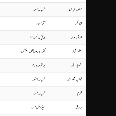
صفدر عباس
کریانہ سٹور
ابوبکر
آٹو سٹور
ارشد نواز
بوتیک ٹیلر ماسٹر
عنصر نواز
گڈز فارورڈنگ ایجنسی
شہباز اللہ
پولٹری فارم
نواب نصراللہ
کریانہ اسٹور
خرم
کریانہ سٹور
طارق
میڈیکل سٹور