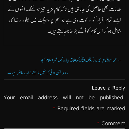
خدمات بھی حاصل کی جارہی ہیں تاکہ کام مزید تیز ہو سکے۔ انہوں نے
ایسے تمام افراد کو دعوت دی ہے جو سحر پروجیکٹ میں بطور رضا کار
شامل ہو کر اس کام کو آگے بڑھانا چاہتے ہیں۔
←
محمد اسحاق عباسی، مارکیٹنگ ایگزیکٹو علاقہ بہارہ کہو، شہر اسلام آباد
رجسٹریشن ہوئی کہ نہیں؟ لیجئے جواب حاضر ہے
→
Leave a Reply
Your email address will not be published.
*
Required fields are marked
*
Comment