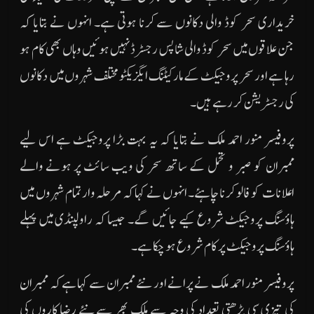
خریداری سحر کوڈ والی دکانوں سے کرنا ہوتی ہے۔ انہوں نے بتایا کہ
جن علاقوں میں سحر کوڈ والی شاپس رجسٹرڈ نہیں ہوئیں وہاں بھی کام ہو
رہا ہے اور سحر پروجیکٹ کے مارکیٹنگ ایگزیکٹو مختلف شہروں میں دکانوں
کی رجسٹریشن کر رہے ہیں۔
پروفیسر منور احمد ملک نے بتایا کہ یہ بہت بڑا پروجیکٹ ہے اس لیے
ممبران کو صبر و تحمل کے ساتھ سحر کی ویب سائٹ پر ہونے والے
اعلانات کو فالو کرنا چاہئے۔ انہوں نے کہا کہ مرحلہ وار تمام شہروں میں
ہاؤسنگ پروجیکٹ شروع کیے جائیں گے۔ جیسا کہ راولپنڈی میں پہلے
ہاؤسنگ پروجیکٹ پر کام شروع ہو چکا ہے۔
پروفیسر منور احمد ملک نے پرانے اور نئے ممبران سے کہا ہے کہ ممبران
کی تیزی سی بڑھتی تعداد کی وجہ سے ملک بھر سے نئے رضا کاروں کی