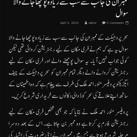
ممبران کی جانب سے سب سے زیادہ پوچھا جانے والا
سوال
April 5, 2023
editor
0 Comments
سحر پروجیکٹ کے ممبران کی جانب سے سب سے زیادہ پوچھا جانے والا
سوال یہ ہے کہ ہم نے فری مکان کے لیے رجسٹریشن کروائی تھی لیکن
کوئی جواب نہیں آیا۔ یہ سوال پوچھنے والے اور فری مکان کے لیے
رجسٹریشن کروانے والے دیگر تمام ممبران کو سحر پروجیکٹ کے چیف
ایگزیکٹو پروفیسر منور احمد ملک کی طرف سے پیغام ہے کہ وہ اطمینان کے
ساتھ اپنے علاقے کی سحر کوڈ والی دکانوں سے خریداری شروع کریں۔
پروفیسر منور احمد ملک نے بتایا کہ جو بھی شخص فری مکان کے لیے
رجسٹریشن فارم پر کرتا ہے وہ ممبر بن جاتا ہے۔ اس کے بعد دوسرا
مرحلہ شروع ہوتا ہے جس میں ممبران نے اپنی ضرورت کی اشیاء کی