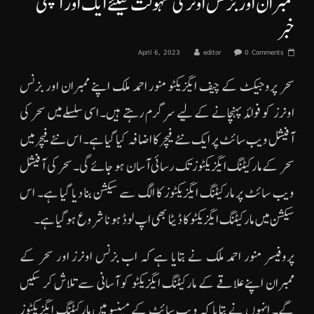
ممبران اور بزنس اونر کی سہولت کیلئے ایک اور اچھی
خبر
April 6, 2023
editor
0 Comments
سحر پروجیکٹ کے چیف ایگزیکٹو منور احمد ملک اپنے ممبران اور بزنس
اونرز کو فوائد پہنچانے کے لیے سرگرم رہتے ہیں۔ اسی سلسلے میں سحر کی
آفیشل ویب سائٹ پر ایک نئے فیچر کا اضافہ کیا گیا ہے۔ اس نئے فیچر میں
سحر کے مارکیٹنگ ایگزیکٹوز تک رسائی آسان ہو جائے گی۔ سحر کی آفیشل
ویب سائٹ پر مارکیٹنگ ایگزیکٹوز کا الگ سے سیکشن بنا دیا گیا ہے۔ اس
سیکشن میں مارکیٹنگ ایگزیکٹو کا ڈیٹا بھی اپ لوڈ ہونا شروع ہوگیا ہے۔
پروفیسر منور احمد ملک نے بتایا ہے کہ اب بزنس اونرز اور سحر کے
ممبران اپنے علاقے کے مارکیٹنگ ایگزیکٹو کو آسانی سے تلاش کر سکیں
گے۔ انہوں نے بتایا کہ ویب سائٹ کے مینیو میں مارکیٹنگ ایگزیکٹوز