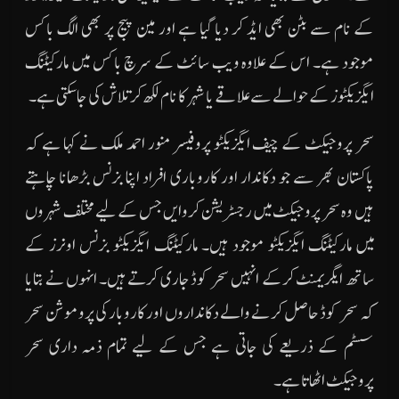
کے نام سے بٹن بھی ایڈ کر دیا گیا ہے اور مین پیج پر بھی الگ باکس
موجود ہے۔ اس کے علاوہ ویب سائٹ کے سرچ باکس میں مارکیٹنگ
ایگزیکٹوز کے حوالے سے علاقے یا شہر کا نام لکھ کرتلاش کی جاسکتی ہے۔
سحر پروجیکٹ کے چیف ایگزیکٹو پروفیسر منور احمد ملک نے کہا ہے کہ
پاکستان بھر سے جو دکاندار اور کاروباری افراد اپنا بزنس بڑھانا چاہتے
ہیں وہ سحر پروجیکٹ میں رجسٹریشن کروایں جس کے لیے مختلف شہروں
میں مارکیٹنگ ایگزیکٹو موجود ہیں۔ مارکیٹنگ ایگزیکٹو بزنس اونرز کے
ساتھ ایگریمنٹ کرکے انہیں سحر کوڈ جاری کرتے ہیں۔ انہوں نے بتایا
کہ سحر کوڈ حاصل کرنے والے دکانداروں اور کاروبار کی پروموشن سحر
سسٹم کے ذریعے کی جاتی ہے جس کے لیے تمام ذمہ داری سحر
پروجیکٹ اٹھاتا ہے۔