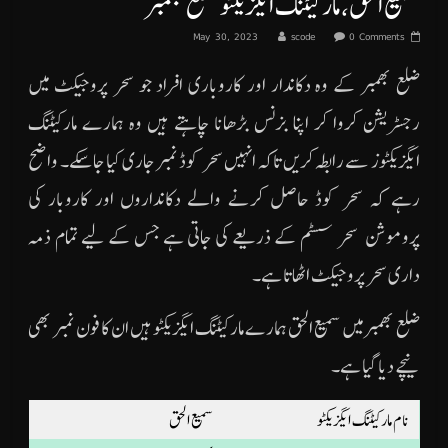
سمیع الحق، مارکیٹنگ ایگزیکٹو ضلع بھمبر
May 30, 2023
scode
0 Comments
ضلع بھمبر کے وہ دکاندار اور کاروباری افراد جو سحر پروجیکٹ میں
رجسٹریشن کروا کر اپنا بزنس بڑھانا چاہتے ہیں وہ ہمارے مارکیٹنگ
ایگزیکٹوز سے رابطہ کریں تاکہ انہیں سحر کوڈ نمبر جاری کیا جاسکے۔ واضح
رہے کہ سحر کوڈ حاصل کرنے والے دکانداروں اور کاروبار کی
پروموشن سحر سسٹم کے ذریعے کی جاتی ہے جس کے لیے تمام ذمہ
داری سحر پروجیکٹ اٹھاتا ہے۔
ضلع بھمبر میں سمیع الحق ہمارے مارکیٹنگ ایگزیکٹو ہیں ان کا فون نمبر بھی
نیچے دیا گیا ہے۔
نام مارکیٹنگ ایگزیکٹو
سمیع الحق