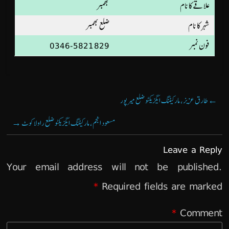
علاقے کا نام
بھمبر
شہر کا نام
ضلع بھمبر
فون نمبر
0346-5821829
←
طارق عزیز، مارکیٹنگ ایگزیکٹو ضلع میرپور
مسعود انجم، مارکیٹنگ ایگزیکٹو ضلع راولاکوٹ
→
Leave a Reply
Your email address will not be published.
*
Required fields are marked
*
Comment